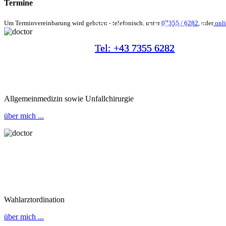
Termine
Um Terminvereinbarung wird gebeten - telefonisch, unter
07355 / 6282
, oder
onl
3335 Weyer, Marktplatz 25
3335 Weyer, Marktplatz 25
3335 Weyer, Marktplatz 25
Tel: +43 7355 6282
Tel: +43 7355 6282
Tel: +43 7355 6282
Allgemeinmedizin sowie Unfallchirurgie
über mich ...
Wahlarztordination
über mich ...