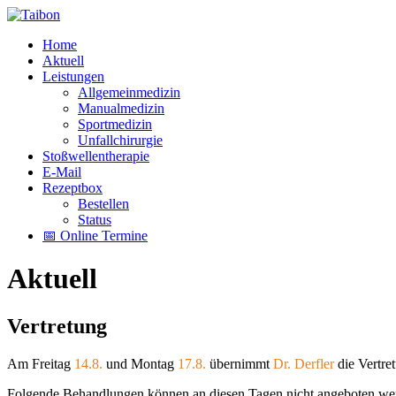
Home
Aktuell
Leistungen
Allgemeinmedizin
Manualmedizin
Sportmedizin
Unfallchirurgie
Stoßwellentherapie
E-Mail
Rezeptbox
Bestellen
Status
📅 Online Termine
Aktuell
Vertretung
Am Freitag
14.8.
und Montag
17.8.
übernimmt
Dr. Derfler
die Vertre
Folgende Behandlungen können an diesen Tagen nicht angeboten we